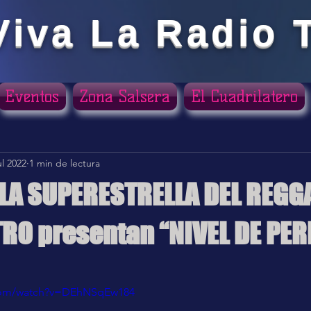
Viva La Radio 
Eventos
Zona Salsera
El Cuadrilatero
ul 2022
1 min de lectura
Y LA SUPERESTRELLA DEL REG
RO presentan “NIVEL DE PER
ellas.
.com/watch?v=DEhNSqEw184