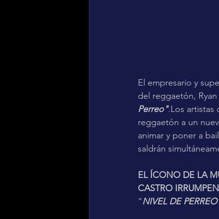
El empresario y supe
del reggaetón, Ryan 
Perreo"
.Los artistas
reggaetón a un nuev
animar y poner a bai
saldrán simultáneam
EL ÍCONO DE LA M
CASTRO IRRUMPEN
“
NIVEL DE PERREO