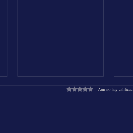
Obtuvo 0 de 5 estrellas.
Aún no hay calificac
Shakira & Beéle - ALGO TÚ