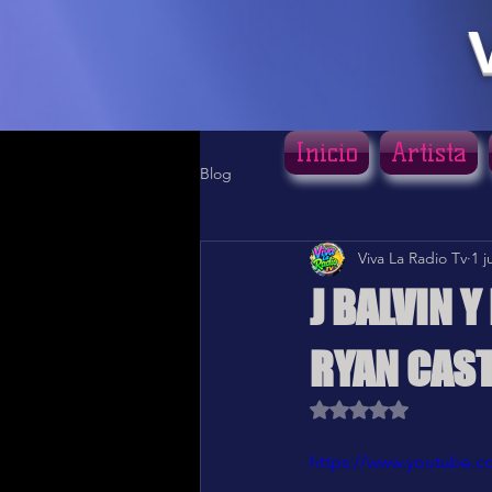
Inicio
Artista
Blog
Viva La Radio Tv
1 j
J BALVIN 
RYAN CAST
Obtuvo NaN de 5 estr
https://www.youtube