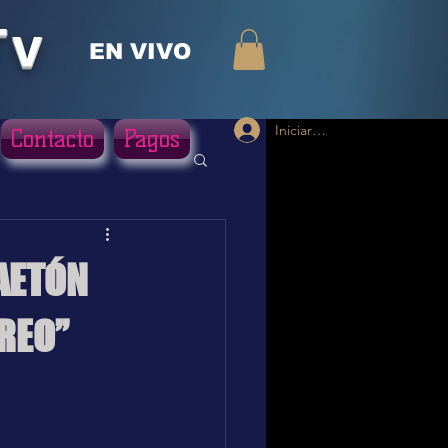
Tv
EN VIVO
Iniciar sesión
Contacto
Pagos
GAETÓN
REO”