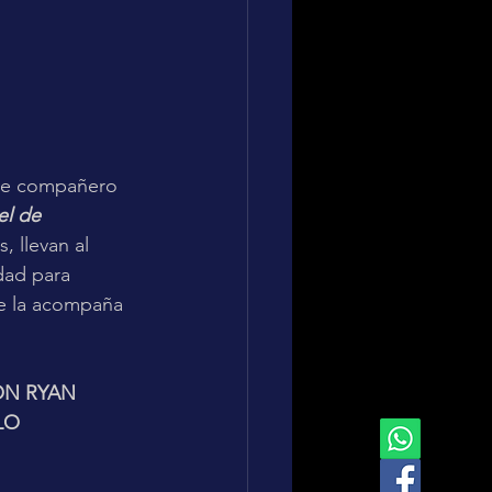
nte compañero 
el de 
, llevan al 
dad para 
ue la acompaña 
ÓN RYAN 
LO