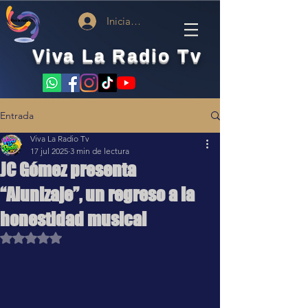
Iniciar sesión
Viva La Radio Tv
Entrada
Viva La Radio Tv
17 jul 2025
3 min de lectura
JC Gómez presenta
“Alunizaje”, un regreso a la
honestidad musical
Obtuvo NaN de 5 estrellas.