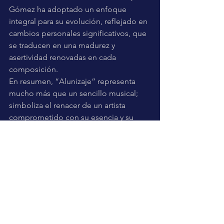
Gómez ha adoptado un enfoque 
integral para su evolución, reflejado en 
cambios personales significativos, que 
se traducen en una madurez y 
asertividad renovadas en cada 
composición.
En resumen, “Alunizaje” representa 
mucho más que un sencillo musical; 
simboliza el renacer de un artista 
comprometido con su esencia y su 
legado. JC Gómez demuestra, una vez 
más, que la autenticidad y la pasión 
son los ingredientes imprescindibles 
para vivir y hacer vibrar el arte, 
reafirmando que cada experiencia 
vivida a lo largo de dos décadas se ha 
transformado en la cumbre de una 
carrera que promete seguir inspirando 