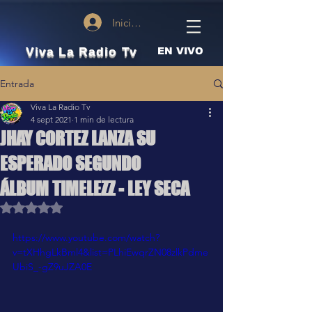
Iniciar sesión
Viva La Radio Tv
EN VIVO
Entrada
Viva La Radio Tv
4 sept 2021
1 min de lectura
JHAY CORTEZ LANZA SU
ESPERADO SEGUNDO
ÁLBUM TIMELEZZ - LEY SECA
Obtuvo NaN de 5 estrellas.
https://www.youtube.com/watch?
v=tXHhgLkBml4&list=PLhiEwqrZN08zlkPdme
UbiS_-gZ9uJZA0E