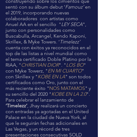
construyendo sobre los cimientos que 
sentó con su álbum debut ‘
Famouz’
 en 
el 2019, incorporando nuevas 
colaboradores  con artistas como 
Anuel AA en el sencillo  "
LEY SECA
", 
junto con personalidades como 
Buscabulla, Arcangel, Kendo Kaponi, 
Skrillex, & Myke Towers. ‘
Timelezz’
cuenta con éxitos ya reconocidos en el 
top de las listas a nivel mundial como 
el tema certificado Doble Platino por la 
RIAA, "
CHRISTIAN DIOR
". "
LOS BO
" 
con Myke Towerz, "
EN MI CUARTO
" 
con Skrillex y "
KOBE EN LA
" son todos 
certificados como Oro, junto con el 
más reciente éxito "
NOS MATAMOS
" y 
su sencillo del 2020 "
KOBE EN LA 2.0
". 
Para celebrar el lanzamiento de 
‘Timelezz’
, Jhay realizará un concierto 
con entradas ya agotadas en el United 
Palace en la ciudad de Nueva York, al 
que le seguirán fechas adicionales en 
Las Vegas, y un récord de tres 
presentaciones consecutivas SOLD 