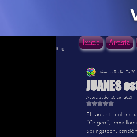
Inicio
Artista
Blog
Viva La Radio Tv
30
JUANES es
Actualizado:
30 abr 2021
Obtuvo NaN de 5 estr
El cantante colombi
“Origen”, tema llama
Springsteen, canción