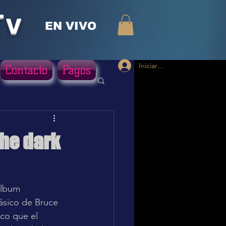
Tv
EN VIVO
Iniciar sesión
Contacto
Pagos
the dark
álbum 
ásico de Bruce 
co que el 