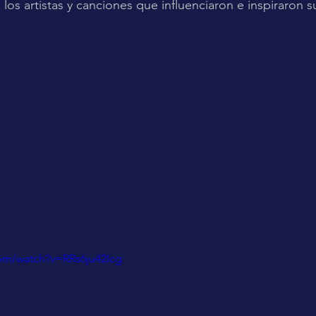
 a los artistas y canciones que influenciaron e inspiraron 
om/watch?v=RRs6ju42Icg