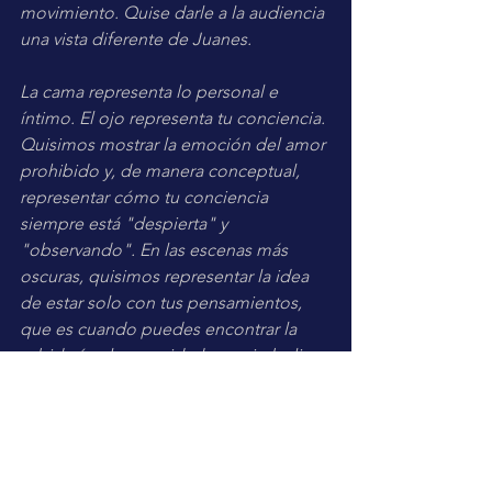
movimiento. Quise darle a la audiencia 
una vista diferente de Juanes.
La cama representa lo personal e 
íntimo. El ojo representa tu conciencia. 
Quisimos mostrar la emoción del amor 
prohibido y, de manera conceptual, 
representar cómo tu conciencia 
siempre está "despierta" y 
"observando". En las escenas más 
oscuras, quisimos representar la idea 
de estar solo con tus pensamientos, 
que es cuando puedes encontrar la 
sabiduría y la serenidad que simboliza 
el búho. En el clímax del video, las 
luces en movimiento fueron nuestra 
forma de mostrar la euforia de la 
persecución entre los amantes. 
Tuvimos el honor de trabajar con 