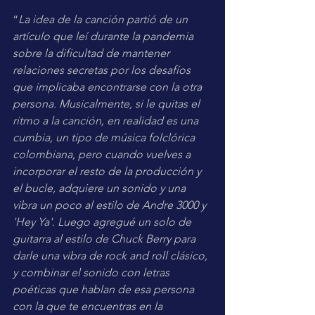
“
La idea de la canción partió de un 
artículo que leí durante la pandemia 
sobre la dificultad de mantener 
relaciones secretas por los desafíos 
que implicaba encontrarse con la otra 
persona. Musicalmente, si le quitas el 
ritmo a la canción, en realidad es una 
cumbia, un tipo de música folclórica 
colombiana, pero cuando vuelves a 
incorporar el resto de la producción y 
el bucle, adquiere un sonido y una 
vibra un poco al estilo de Andre 3000 y 
'Hey Ya'. Luego agregué un solo de 
guitarra al estilo de Chuck Berry para 
darle una vibra de rock and roll clásico, 
y combinar el sonido con letras 
poéticas que hablan de esa persona 
con la que te encuentras en la 