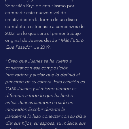
Sebastián Krys de entusiasmo por 
compartir este nuevo nivel de 
creatividad en la forma de un disco 
completo a estrenarse a comienzos de 
2023, en lo que será el primer trabajo 
original de Juanes desde “
Más Futuro 
Que Pasado
” de 2019.
“
Creo que Juanes se ha vuelto a 
conectar con esa composición 
innovadora y audaz que lo definió al 
principio de su carrera. Esta canción es 
100% Juanes y al mismo tiempo es 
diferente a todo lo que ha hecho 
antes. Juanes siempre ha sido un 
innovador. Escribir durante la 
pandemia lo hizo conectar con su día a 
día: sus hijos, su esposa, su música, sus 