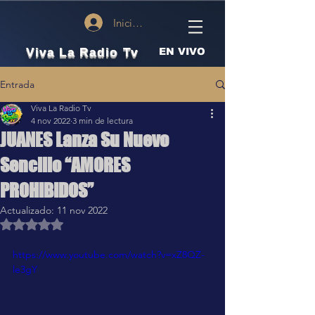
Iniciar sesión
Viva La Radio Tv
EN VIVO
Entrada
Viva La Radio Tv
4 nov 2022
3 min de lectura
JUANES Lanza Su Nuevo
Sencillo “AMORES
PROHIBIDOS”
Actualizado:
11 nov 2022
Obtuvo NaN de 5 estrellas.
https://www.youtube.com/watch?v=xZ8QZ-
le3gY