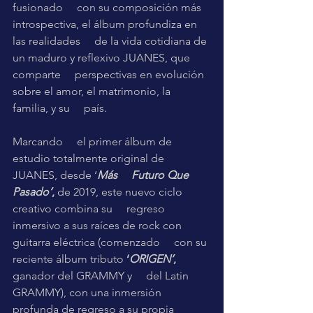
fusionado     con su composición más 
introspectiva, el álbum profundiza en 
las realidades     de la vida cotidiana de 
un maduro y reflexivo JUANES, que 
comparte     perspectivas en evolución 
sobre el amor, el matrimonio, la 
familia, y su     país.
Marcando     el primer álbum de 
estudio totalmente original de 
JUANES, desde ‘
Más     Futuro Que 
Pasado’
,
 de 2019, este nuevo ciclo 
creativo combina su     regreso 
inmersivo a sus raíces de rock con 
guitarra eléctrica (comenzado     con su 
reciente álbum tributo 
‘
ORIGEN’
,
ganador del GRAMMY y     del Latin 
GRAMMY), con una inmersión 
profunda de regreso a su propia 