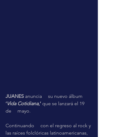
JUANES
 anuncia     su nuevo álbum 
‘
Vida Cotidiana
,’
 que se lanzará el 19 
de     mayo.  
Continuando     con el regreso al rock y 
las raíces folclóricas latinoamericanas, 