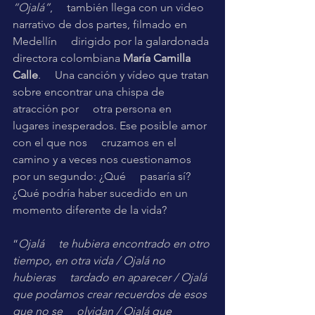
“Ojalá”
,     también llega con un video 
narrativo de dos partes, filmado en 
Medellín     dirigido por la galardonada 
directora colombiana 
María Camilla 
Calle
.     Una canción y vídeo que tratan 
sobre encontrar una chispa de 
atracción por     otra persona en 
lugares inesperados. Ese posible amor 
con el que nos     cruzamos en el 
camino y a veces nos cuestionamos 
por un segundo: ¿Qué     pasaría sí? 
¿Qué podría haber sucedido en un 
momento diferente de la vida? 
“
Ojalá     te hubiera encontrado en otro 
tiempo, en otra vida / Ojalá no 
hubieras     tardado en aparecer / Ojalá 
que podamos crear recuerdos de esos 
que no se     olvidan / Ojalá que 