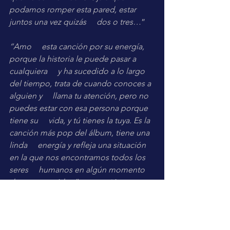
podamos romper esta pared, estar 
juntos una vez quizás     dos o tres…
”
“Amo     esta canción por su energía, 
porque la historia le puede pasar a 
cualquiera     y ha sucedido a lo largo 
del tiempo, trata de cuando conoces a 
alguien y     llama tu atención, pero no 
puedes estar con esa persona porque 
tiene su     vida, y tú tienes la tuya. Es la 
canción más pop del álbum, tiene una 
linda     energía y refleja una situación 
en la que nos encontramos todos los 
seres     humanos en algún momento 
de nuestras vidas,” 
compartió     
JUANES. 