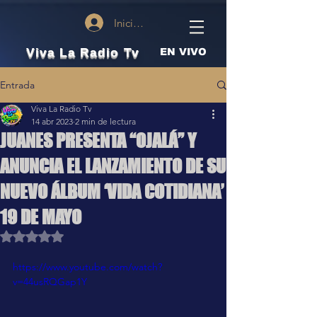
Iniciar sesión
Viva La Radio Tv
EN VIVO
Entrada
Viva La Radio Tv
14 abr 2023
2 min de lectura
JUANES PRESENTA “OJALÁ” Y
ANUNCIA EL LANZAMIENTO DE SU
NUEVO ÁLBUM ‘VIDA COTIDIANA’
19 DE MAYO
Obtuvo NaN de 5 estrellas.
https://www.youtube.com/watch?
v=44usRQGap1Y