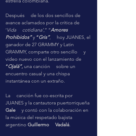
estrella colombiana.
Después     de los dos sencillos de 
avance aclamados por la crítica de 
‘
Vida     cotidiana’
,” “
Amores 
Prohibidos”
 y 
“
Gris”
,     hoy JUANES, el 
ganador de 27 GRAMMY y Latin 
GRAMMY, comparte otro sencillo     y 
video nuevo con el lanzamiento de 
“
Ojalá”
,
 una canción     sobre un 
encuentro casual y una chispa 
instantánea con un extraño.
La     canción fue co-escrita por 
JUANES y la cantautora puertorriqueña 
Gale
     y contó con la colaboración en 
la música del respetado bajista 
argentino 
Guillermo     Vadalá
. 