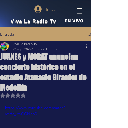
Iniciar sesión
Viva La Radio Tv
EN VIVO
Entrada
Viva La Radio Tv
22 sept 2022
1 min de lectura
JUANES y MORAT anuncian
concierto histórico en el
estadio Atanasio Girardot de
Medellín
Obtuvo NaN de 5 estrellas.
https://www.youtube.com/watch?
v=Hc_kwCGNhn0