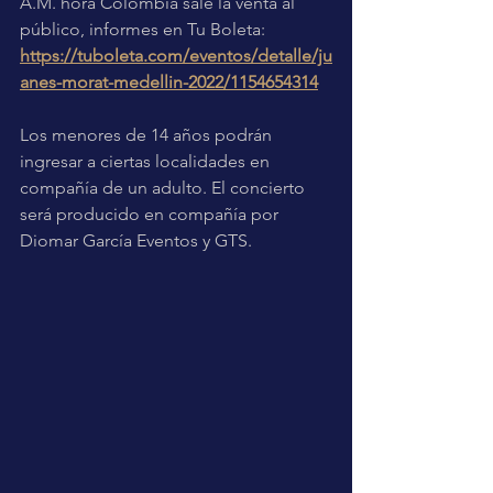
A.M. hora Colombia sale la venta al 
público, informes en Tu Boleta: 
https://tuboleta.com/eventos/detalle/ju
anes-morat-medellin-2022/1154654314
Los menores de 14 años podrán 
ingresar a ciertas localidades en 
compañía de un adulto. El concierto 
será producido en compañía por 
Diomar García Eventos y GTS.