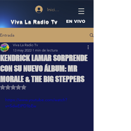
Iniciar sesión
Viva La Radio Tv
EN VIVO
Entrada
Viva La Radio Tv
13 may 2022
1 min de lectura
KENDRICK LAMAR SORPRENDE
CON SU NUEVO ÁLBUM: MR
MORALE & THE BIG STEPPERS
Obtuvo NaN de 5 estrellas.
https://www.youtube.com/watch?
v=SdwEIPD1bEw