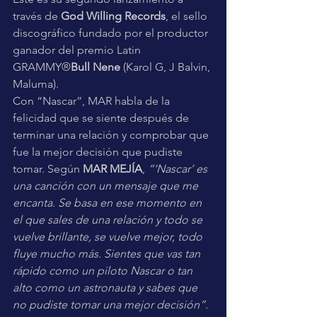
través de 
God Willing Records
, el sello 
discográfico fundado por el productor 
ganador del premio Latin 
GRAMMY®
Bull Nene
 (Karol G, J Balvin, 
Maluma).
Con “Nascar”, MAR habla de la 
felicidad que se siente después de 
terminar una relación y comprobar que 
fue la mejor decisión que pudiste 
tomar. Según 
MAR MEJÍA
, 
“‘Nascar’ es 
una canción con un mensaje que me 
encanta. Se basa en ese momento en 
el que sales de una relación y todo se 
vuelve brillante, se vuelve mejor, todo 
fluye mucho más. Sientes que vas tan 
rápido como un piloto Nascar o tan 
alto como un astronauta y sabes que 
no pudiste tomar una mejor decisión”.