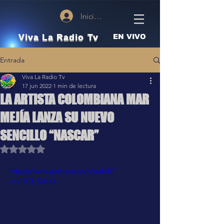
Iniciar sesión
Viva La Radio Tv
EN VIVO
Entrada
Viva La Radio Tv
17 jun 2022
1 min de lectura
LA ARTISTA COLOMBIANA MAR
MEJÍA LANZA SU NUEVO
SENCILLO “NASCAR”
Obtuvo NaN de 5 estrellas.
https://www.youtube.com/watch?
v=v18Cf_TebXk