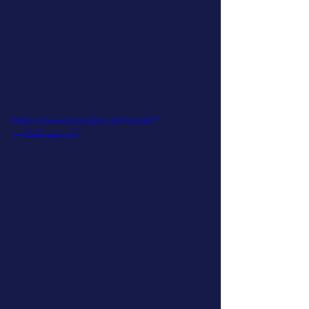
https://www.youtube.com/watch?
v=iG6Zcaayod4