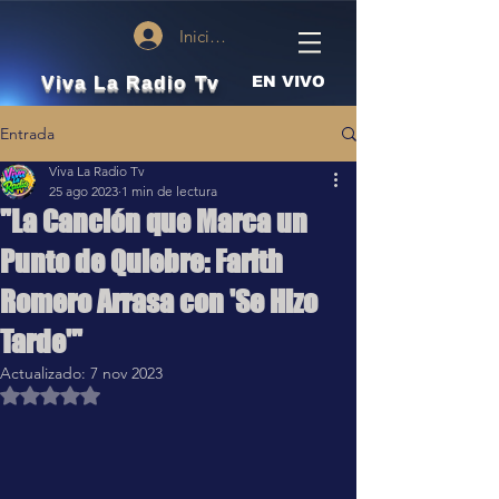
Iniciar sesión
Viva La Radio Tv
EN VIVO
Entrada
Viva La Radio Tv
25 ago 2023
1 min de lectura
"La Canción que Marca un
Punto de Quiebre: Farith
Romero Arrasa con 'Se Hizo
Tarde'"
Actualizado:
7 nov 2023
Obtuvo NaN de 5 estrellas.