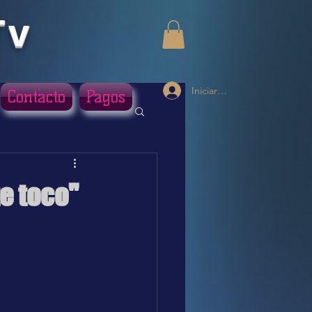
Tv
Iniciar sesión
Contacto
Pagos
e toco"