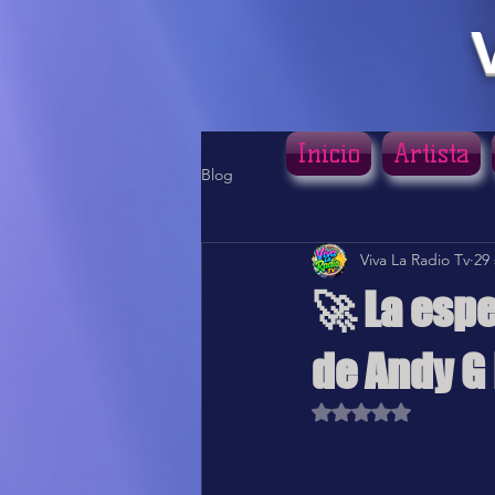
Inicio
Artista
Blog
Viva La Radio Tv
29
🚀 La espe
de Andy G 
Obtuvo NaN de 5 estr