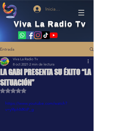
Iniciar sesión
Viva La Radio Tv
Entrada
Viva La Radio Tv
8 oct 2021
2 min de lectura
LA GABI PRESENTA SU ÉXITO “LA
SITUACIÓN”
Obtuvo NaN de 5 estrellas.
https://www.youtube.com/watch?
v=y9lphMKtP_g