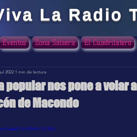
Viva La Radio 
Eventos
Zona Salsera
El Cuadrilatero
jul 2022
1 min de lectura
 popular nos pone a volar a
lcón de Macondo
ellas.
com/watch?v=02s4H4zYAVs