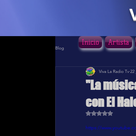
Inicio
Artista
Blog
Viva La Radio Tv
22 
"La música
con El Ha
Obtuvo NaN de 5 estr
https://www.youtube.