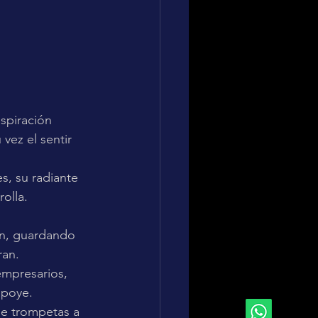
spiración 
vez el sentir 
s, su radiante 
olla.
ón, guardando 
ran. 
mpresarios, 
apoye.
de trompetas a 