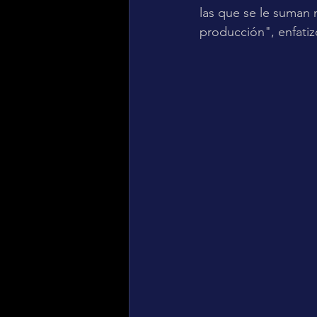
las que se le suman 
producción", enfati