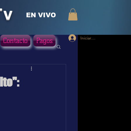
Tv
EN VIVO
Iniciar sesión
Contacto
Pagos
lto":