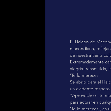
El Halcón de Macondo
macondiana, reflejan
de nuestra tierra co
Extremadamente caris
alegría transmitida,
'Te lo mereces'
Se abrió para el Hal
un evidente respeto p
"Aprovecho este med
para actuar en cualq
’Te lo mereces’, es 