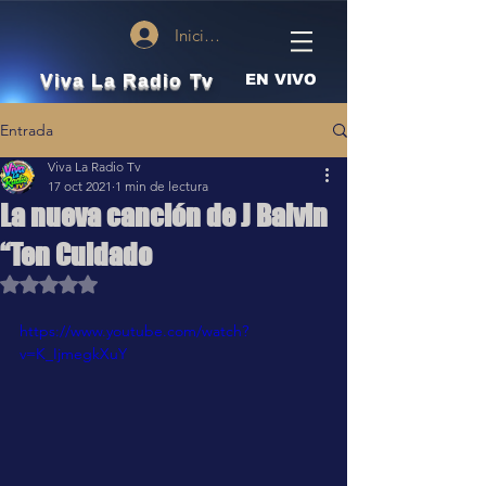
Iniciar sesión
Viva La Radio Tv
EN VIVO
Entrada
Viva La Radio Tv
17 oct 2021
1 min de lectura
La nueva canción de J Balvin
“Ten Cuidado
Obtuvo NaN de 5 estrellas.
https://www.youtube.com/watch?
v=K_IjmegkXuY