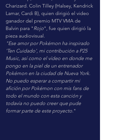
Charizard. Colin Tilley (Halsey, Kendrick 
Lamar, Cardi B), quien dirigió el video 
ganador del premio MTV VMA de 
Balvin para "
Rojo
", fue quien dirigió la 
pieza audiovisual.
"Ese amor por Pokémon ha inspirado 
'Ten Cuidado', mi contribución a P25 
Music, así como el vídeo en donde me 
pongo en la piel de un entrenador 
Pokémon en la ciudad de Nueva York. 
No puedo esperar a compartir mi 
afición por Pokémon con mis fans de 
todo el mundo con esta canción y 
todavía no puedo creer que pude 
formar parte de este proyecto.
"