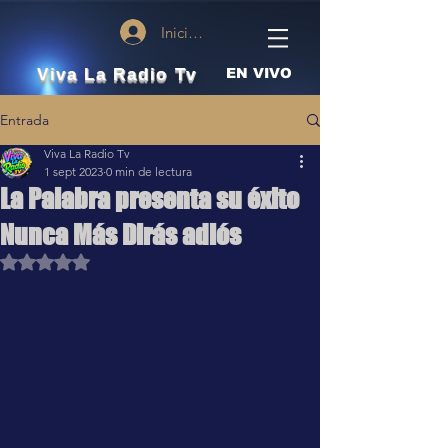
Iniciar sesión
Viva La Radio Tv
EN VIVO
Entrada
Viva La Radio Tv
1 sept 2023
0 min de lectura
La Palabra presenta su éxito
Nunca Más Dirás adiós
Obtuvo NaN de 5 estrellas.