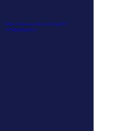
https://www.youtube.com/watch?
v=PaR4zIWqHmY