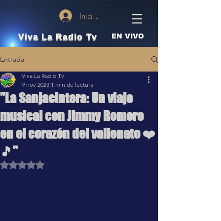
Iniciar sesión
Viva La Radio Tv
EN VIVO
Entrada
Viva La Radio Tv
9 nov 2023
1 min de lectura
"La Sanjacintera: Un viaje
musical con Jimmy Romero
en el corazón del vallenato ❤️
🎵"
Obtuvo NaN de 5 estrellas.