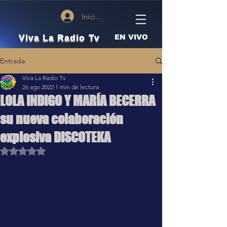
Iniciar sesión
Viva La Radio Tv
EN VIVO
Entrada
Viva La Radio Tv
26 ago 2022
1 min de lectura
LOLA INDIGO Y MARÍA BECERRA
su nueva colaboración
explosiva DISCOTEKA
Obtuvo NaN de 5 estrellas.