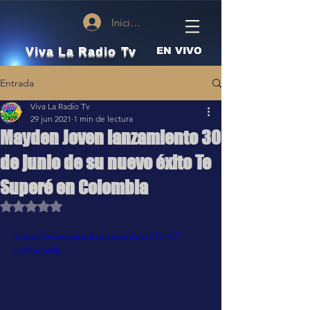
Iniciar sesión
Viva La Radio Tv
EN VIVO
Entrada
Viva La Radio Tv
29 jun 2021
1 min de lectura
Mayden Joven lanzamiento 30
de junio de su nuevo éxito Te
Superé en Colombia
Obtuvo NaN de 5 estrellas.
https://www.youtube.com/watch?v=L7-
pLPAcGNk