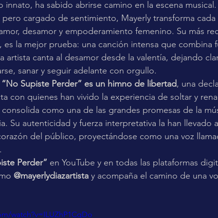
to innato, ha sabido abrirse camino en la escena musical.
, pero cargado de sentimiento, Mayerly transforma cada 
e amor, desamor y empoderamiento femenino. Su más reci
, es la mejor prueba: una canción intensa que combina f
a artista canta al desamor desde la valentía, dejando cla
rse, sanar y seguir adelante con orgullo.
 
“No Supiste Perder” es un himno de libertad
, una decl
 con quienes han vivido la experiencia de soltar y rena
e consolida como una de las grandes promesas de la mús
. Su autenticidad y fuerza interpretativa la han llevado 
 corazón del público, proyectándose como una voz llama
.
iste Perder”
 en YouTube y en todas las plataformas digit
omo 
@mayerlydiazartista
 y acompaña el camino de una vo
com/watch?v=ILUZhP1CqDo