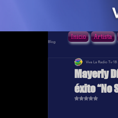
Inicio
Artista
Blog
Viva La Radio Tv
18
Mayerly Dí
éxito “No 
Obtuvo NaN de 5 estr