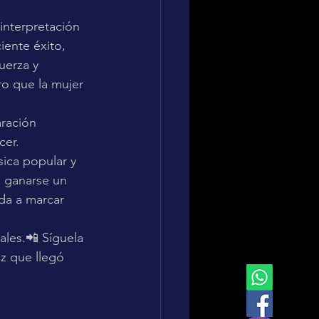
interpretación 
ente éxito, 
uerza y 
ro que la mujer 
aración 
cer.
ica popular y 
a ganarse un 
da a marcar 
ales.📲 Síguela 
z que llegó 