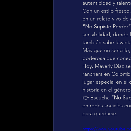
autenticidad y talen
Con un estilo fresco
en un relato vivo d
“No Supiste Perder”
sensibilidad, donde l
también sabe levanta
Más que un sencillo,
poderosa que conecta
Hoy, Mayerly Díaz s
ranchera en Colombia
lugar especial en el
historia en el género
👉 Escucha 
“No Sup
en redes sociales c
para quedarse.
https://www.youtube.