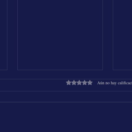
Obtuvo 0 de 5 estrellas.
Aún no hay calificac
Shakira & Beéle - ALGO TÚ
25 Añ