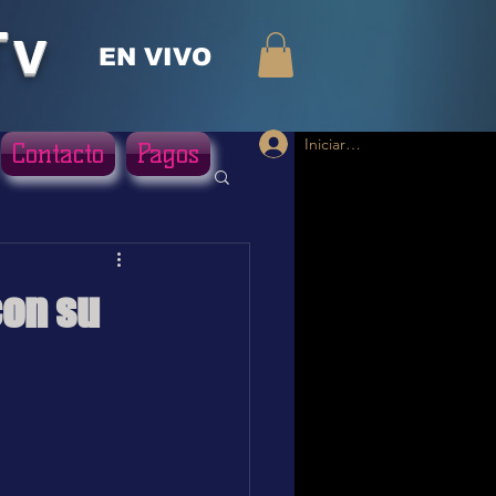
Tv
EN VIVO
Iniciar sesión
Contacto
Pagos
con su