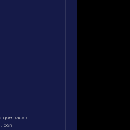
s que nacen 
e, con 