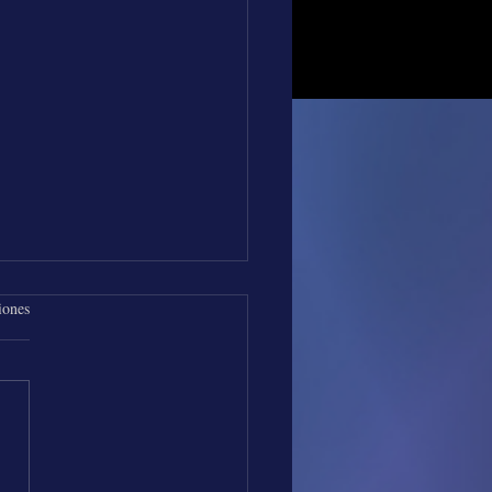
iones
os de Música con Los