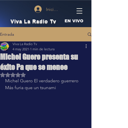
Iniciar sesión
Viva La Radio Tv
EN VIVO
Entrada
Viva La Radio Tv
4 may 2021
1 min de lectura
Michel Guero presenta su
éxito Pa que se menee
Obtuvo NaN de 5 estrellas.
Michel Guero El verdadero guerrero 
Más furia que un tsunami 