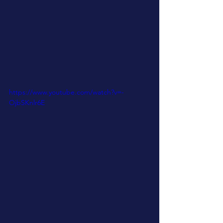
https://www.youtube.com/watch?v=-
OjbSKnlr6E