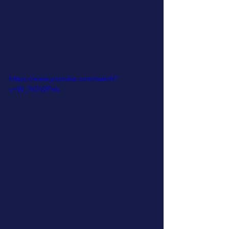
https://www.youtube.com/watch?
v=W_7tOV2Pels