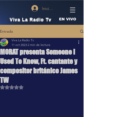
Iniciar sesión
Viva La Radio Tv
EN VIVO
Entrada
Viva La Radio Tv
11 oct 2023
2 min de lectura
MORAT presenta Someone I
Used To Know, Ft. cantante y
compositor británico James
TW
Obtuvo NaN de 5 estrellas.