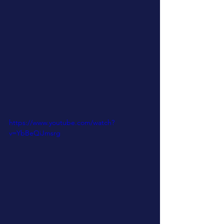
https://www.youtube.com/watch?
v=YbBeQiJmsrg