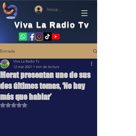
Iniciar sesión
Viva La Radio Tv
Entrada
Viva La Radio Tv
12 mar 2021
1 min de lectura
Morat presentan uno de sus
dos últimos temas, ‘No hay
más que hablar’
Obtuvo NaN de 5 estrellas.