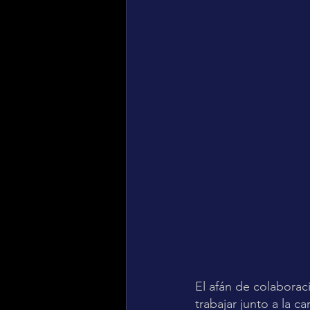
El afán de colaborac
trabajar junto a la ca