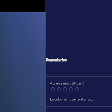
Comentarios
Agrega una calificación
Karol G, Greg Gonzalez - Después
Escribir un comentario...
de ti