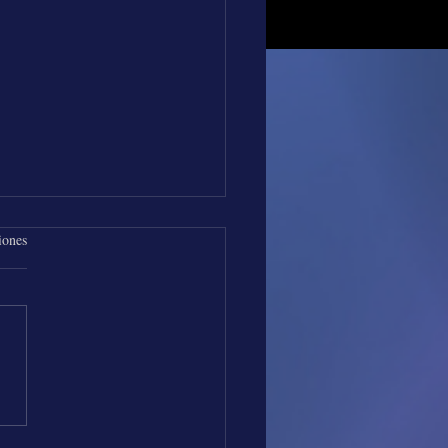
iones
os de Música con Los
es Vallenatos