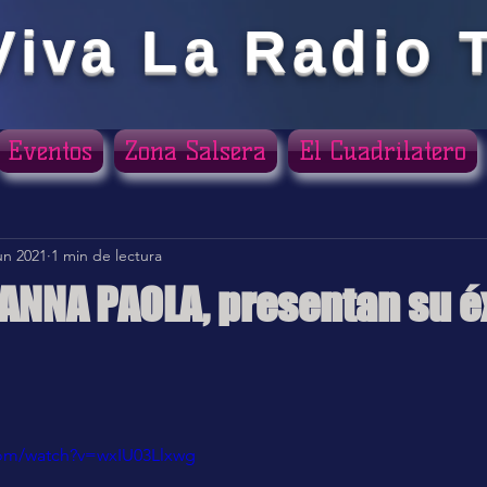
Viva La Radio 
Eventos
Zona Salsera
El Cuadrilatero
un 2021
1 min de lectura
ANNA PAOLA, presentan su é
ellas.
com/watch?v=wxIU03Llxwg