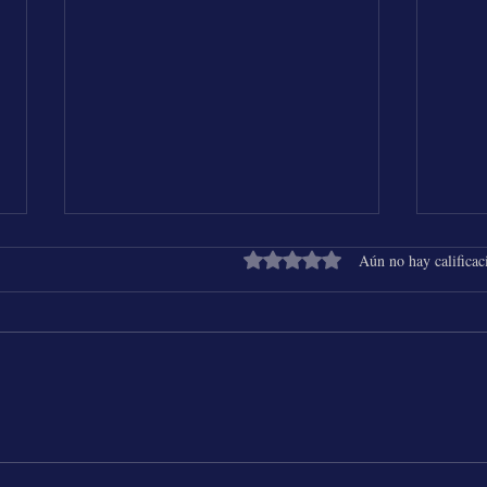
Obtuvo 0 de 5 estrellas.
Aún no hay calificac
Shakira & Beéle - ALGO TÚ
25 Añ
Chich