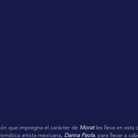
ión que impregna el carácter de 
Morat 
les lleva en esta 
rismática artista mexicana, 
Danna Paola
, para llevar a ca