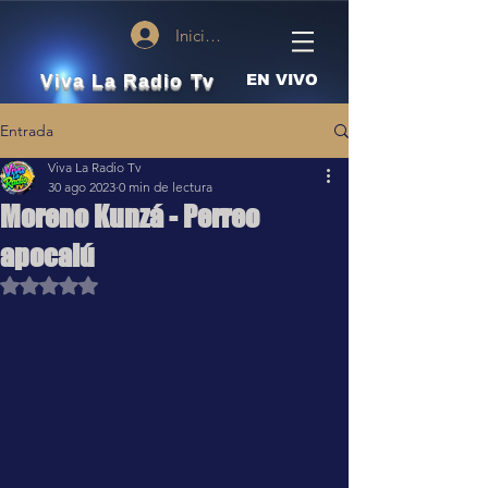
Iniciar sesión
Viva La Radio Tv
EN VIVO
Entrada
Viva La Radio Tv
30 ago 2023
0 min de lectura
Moreno Kunzá - Perreo
apocalú
Obtuvo NaN de 5 estrellas.