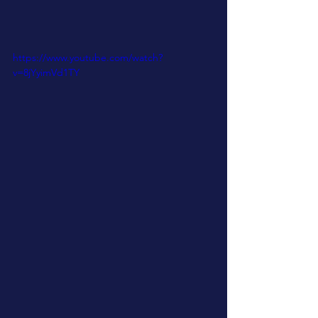
https://www.youtube.com/watch?
v=8jYyimVd1TY