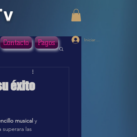
Tv
Iniciar sesión
Contacto
Pagos
su éxito
ncillo musical
 y 
 superara las 