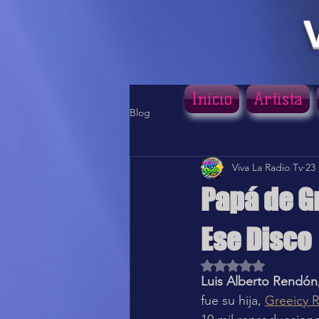
Inicio
Artista
Blog
Viva La Radio Tv
23
Papá de Gr
Ese Disco
Obtuvo NaN de 5 estr
Luis Alberto Rendón,
fue su hija, 
Greeicy 