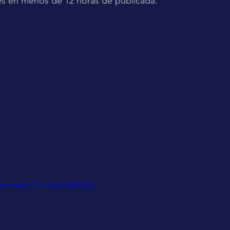
es en menos de 12 horas de publicada.
com/watch?v=AuaPI0ZiG2g