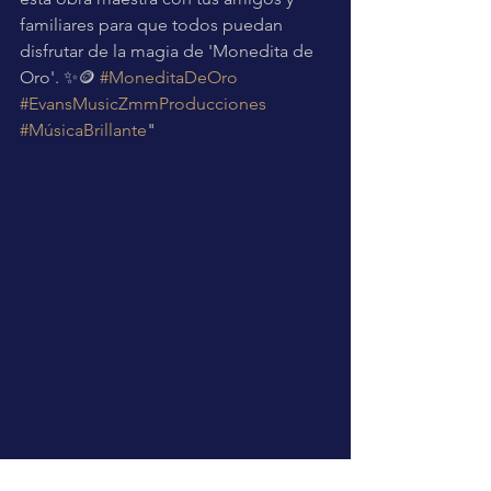
familiares para que todos puedan 
disfrutar de la magia de 'Monedita de 
Oro'. ✨🪙 
#MoneditaDeOro
#EvansMusicZmmProducciones
#MúsicaBrillante
"