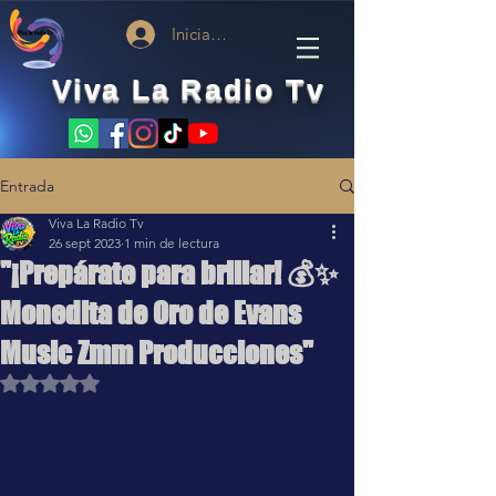
Iniciar sesión
Viva La Radio Tv
Entrada
Viva La Radio Tv
26 sept 2023
1 min de lectura
"¡Prepárate para brillar! 💰✨
Monedita de Oro de Evans
Music Zmm Producciones"
Obtuvo NaN de 5 estrellas.