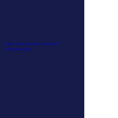
https://www.youtube.com/watch?
v=Wowl4smjUAs