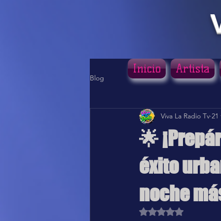
Inicio
Artista
Blog
Viva La Radio Tv
21
🌟 ¡Prepá
éxito urba
noche más
Obtuvo NaN de 5 estr