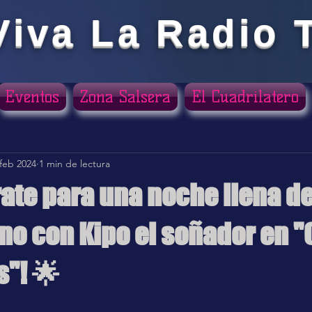
Viva La Radio 
Eventos
Zona Salsera
El Cuadrilatero
 feb 2024
1 min de lectura
rate para una noche llena d
no con Kipo el soñador en "
"! 🌟
ellas.