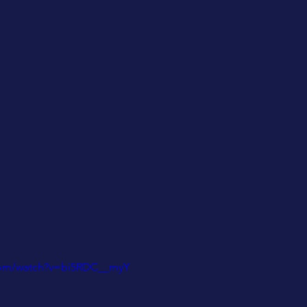
com/watch?v=bi5RDC__myY