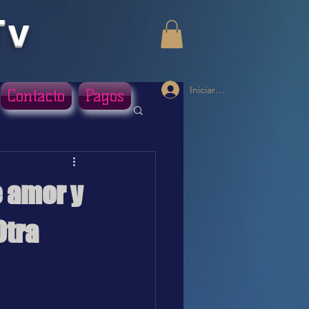
Tv
Iniciar sesión
Contacto
Pagos
e amor y
Otra