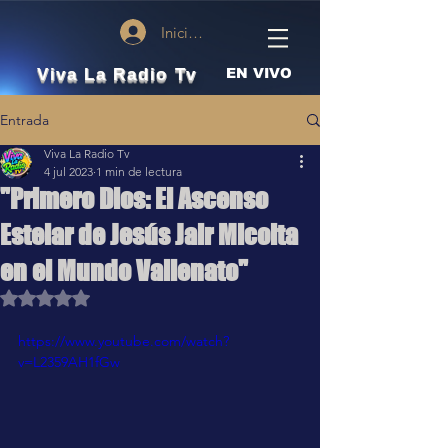
Iniciar sesión
Viva La Radio Tv
EN VIVO
Entrada
Viva La Radio Tv
4 jul 2023
1 min de lectura
"Primero Dios: El Ascenso
Estelar de Jesús Jair Micolta
en el Mundo Vallenato"
Obtuvo NaN de 5 estrellas.
https://www.youtube.com/watch?
v=L2359AH1fGw