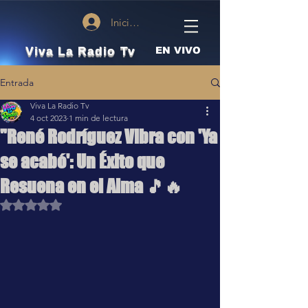
Iniciar sesión
Viva La Radio Tv
EN VIVO
Entrada
Viva La Radio Tv
4 oct 2023
1 min de lectura
"René Rodríguez Vibra con 'Ya
se acabó': Un Éxito que
Resuena en el Alma 🎵🔥
Obtuvo NaN de 5 estrellas.