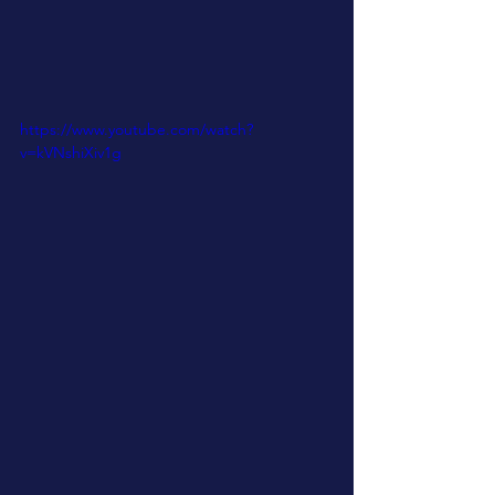
https://www.youtube.com/watch?
v=kVNshiXiv1g