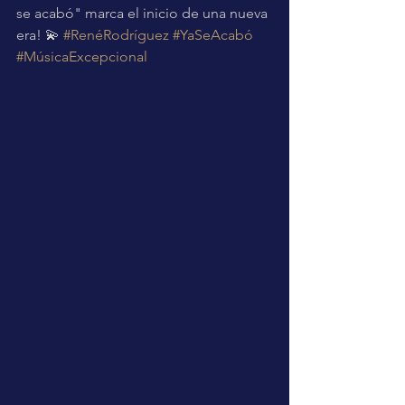
se acabó" marca el inicio de una nueva 
era! 💫 
#RenéRodríguez
#YaSeAcabó
#MúsicaExcepcional