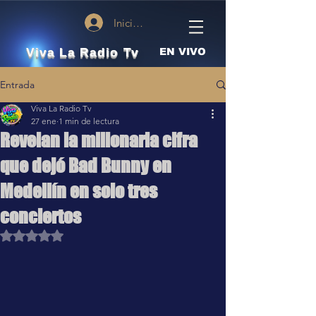
Iniciar sesión
Viva La Radio Tv
EN VIVO
Entrada
Viva La Radio Tv
27 ene
1 min de lectura
Revelan la millonaria cifra
que dejó Bad Bunny en
Medellín en solo tres
conciertos
Obtuvo NaN de 5 estrellas.