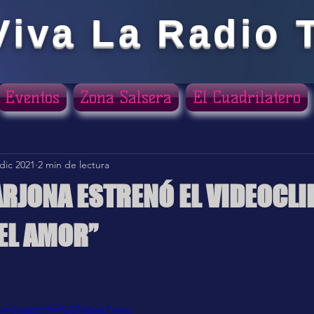
Viva La Radio 
Eventos
Zona Salsera
El Cuadrilatero
dic 2021
2 min de lectura
RJONA ESTRENÓ EL VIDEOCLIP
EL AMOR”
ellas.
com/watch?v=U37x6wL1wco