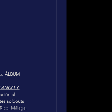
su 
ÁLBUM 
LANCO Y 
ación al 
es soldouts
Rico, Málaga, 