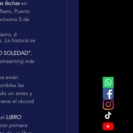
s fechas
 en 
Miami, Puerto 
próximo 5 de 
erro, 6 
 La historia se 
O SOLEDAD”
, 
 streaming más 
ya están 
onibles las 
ado un antes y 
tiene el récord 
el 
LIBRO 
por primera 