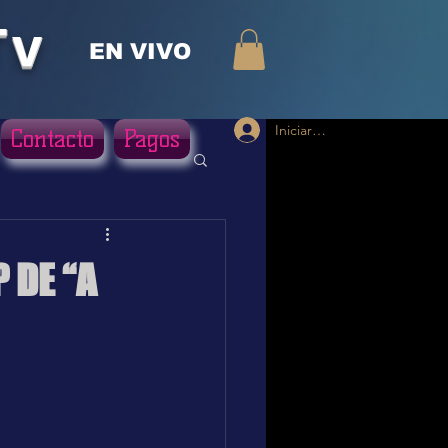
Tv
EN VIVO
Iniciar sesión
Contacto
Pagos
 DE “A