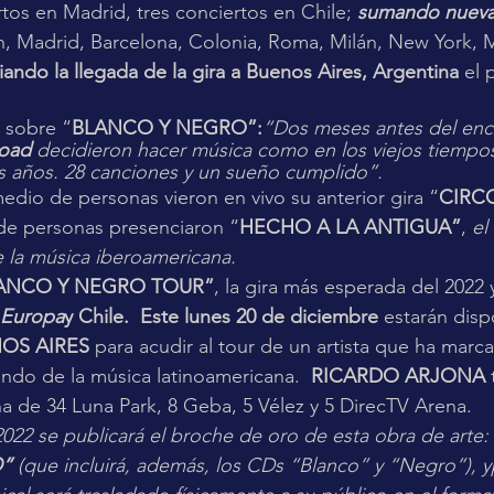
rtos en Madrid, tres conciertos en Chile; 
sumando nueva
ch, Madrid, Barcelona, Colonia, Roma, Milán, New York, 
ando la llegada de la gira a Buenos Aires, Argentina
 el 
 sobre “
BLANCO Y NEGRO”:
“Dos meses antes del enci
oad 
decidieron hacer música como en los viejos tiempos.
s años. 28 canciones y un sueño cumplido”. 
edio de personas vieron en vivo su anterior gira “
CIRC
 de personas presenciaron “
HECHO A LA ANTIGUA”
, 
el
de la música iberoamericana.
ANCO Y NEGRO TOUR”
, la gira más esperada del 2022 
 Europa
y Chile.  Este lunes 20 de diciembre 
estarán disp
OS AIRES
 para acudir al tour de un artista que ha marc
do de la música latinoamericana.  
RICARDO ARJONA
 
na de 34 Luna Park, 8 Geba, 5 Vélez y 5 DirecTV Arena.
2022 se publicará el broche de oro de esta obra de arte: 
” 
(que incluirá, además, los CDs “Blanco” y “Negro”), y