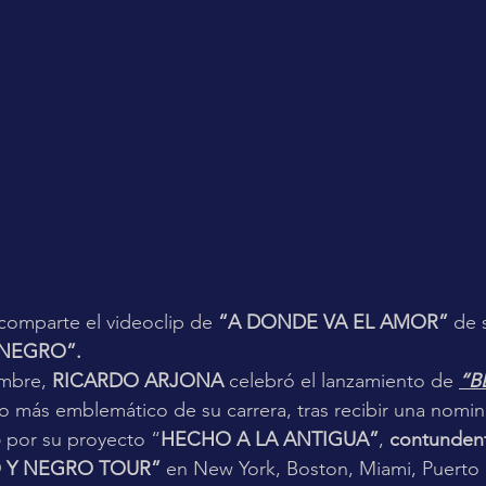
 comparte el videoclip de 
“A DONDE VA EL AMOR” 
de 
NEGRO”.
embre,
 RICARDO ARJONA 
celebró el lanzamiento de 
“B
to más emblemático de su carrera, tras recibir una nomin
o
 por su proyecto “
HECHO A LA ANTIGUA”
, 
contundent
 Y NEGRO TOUR” 
en New York, Boston, Miami, Puerto 