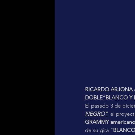
RICARDO ARJONA
DOBLE“BLANCO Y 
El pasado 3 de dici
NEGRO”
, el proyec
GRAMMY american
de su gira “
BLANCO