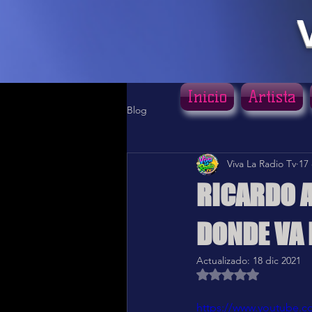
Inicio
Artista
Blog
Viva La Radio Tv
17 
RICARDO A
DONDE VA 
Actualizado:
18 dic 2021
Obtuvo NaN de 5 estr
https://www.youtube.