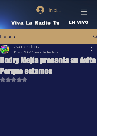
Iniciar sesión
Viva La Radio Tv
EN VIVO
Entrada
Viva La Radio Tv
11 abr 2024
1 min de lectura
Rodry Mejía presenta su éxito
Porque estamos
Obtuvo NaN de 5 estrellas.