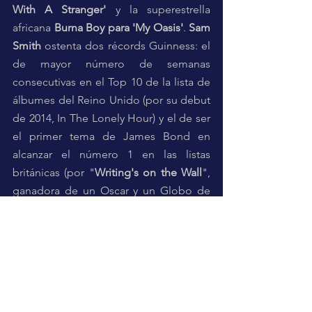
With A Stranger'
 y la superestrella 
africana 
Burna Boy para 'My Oasis'
. 
Sam 
Smith
 ostenta dos récords Guinness: el 
de mayor número de semanas 
consecutivas en el Top 10 de la lista de 
álbumes del Reino Unido (por su debut 
de 2014, In The Lonely Hour) y el de ser 
el primer tema de James Bond en 
alcanzar el número 1 en las listas 
británicas (por "
Writing's on the Wall
", 
ganadora de un Oscar y un Globo de 
Oro). 
 Sam iniciará su gira mundial en el 
Reino Unido y actuará dos noches en el 
O2 Arena de Londres, viajará por 
Europa y cerrará su gira por el Reino 