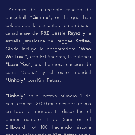
 Además de la reciente canción de 
dancehall "
Gimme",
 en la que han 
colaborado la cantautora colombiana-
canadiense de R&B 
Jessie Reyez y
 la 
estrella jamaicana del reggae 
Koffee
, 
Gloria incluye la desgarradora 
"Who 
We Lov
e", con Ed Sheeran, la eufórica 
"Lose You
", una hermosa canción de 
cuna "Gloria" y el éxito mundial 
"
Unholy"
, con Kim Petras. 
“Unholy"
 es el octavo número 1 de 
Sam, con casi 2.000 millones de streams 
en todo el mundo. El disco fue el 
primer número 1 de Sam en el 
Billboard Hot 100, haciendo historia 
con su colaboradora 
Kim Petras
 como 