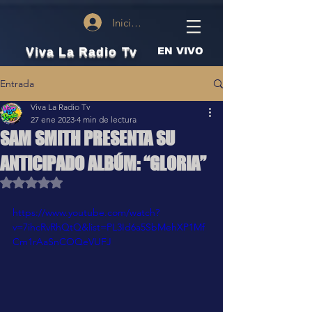
Iniciar sesión
Viva La Radio Tv
EN VIVO
Entrada
Viva La Radio Tv
27 ene 2023
4 min de lectura
SAM SMITH PRESENTA SU
ANTICIPADO ALBÚM: “GLORIA”
Obtuvo NaN de 5 estrellas.
https://www.youtube.com/watch?
v=7ihcRvRhQtQ&list=PL3Id6a5SbMehXP1Mf
Cm1rAaSnCOQeVUFJ