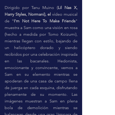
Dirigido por Tanu Muino (
Lil Nas X, 
Harry Styles, Normani), el
 vídeo musical 
de "
I'm Not Here To Make Friends
" 
muestra a Sam como una visión en rosa 
(hecho a medida por Tomo Koizumi), 
mientras llegan con estilo, bajando de 
un helicóptero dorado y siendo 
recibidos por una celebración inspirada 
en las bacanales. Hedonista, 
emocionante y convincente, vemos a 
Sam en su elemento mientras se 
apoderan de una casa de campo llena 
de juerga en cada esquina, disfrutando 
plenamente de su momento. Las 
imágenes muestran a Sam en plena 
bola de demolición mientras se 
balancean desde una gran lámpara de 