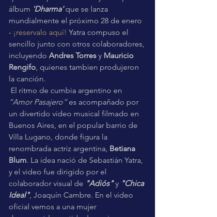
álbum 
'Dharma'
 que se lanza 
mundialmente el próximo 28 de enero 
- 
¡reservalo aquí!
 Yatra compuso el 
sencillo junto con otros colaboradores, 
incluyendo 
Andres Torres 
y 
Mauricio 
Rengifo
, quienes tambien produjeron 
la canción.
 El ritmo de cumbia argentino en 
“Amor Pasajero”
 es acompañado por 
un divertido video musical filmado en 
Buenos Aires, en el popular barrio de 
Villa Lugano, donde figura la 
renombrada actriz argentina, 
Betiana 
Blum
. La idea nació de Sebastián Yatra, 
y el video fue dirigido por el 
colaborador visual de 
"Adiós"
 y 
"Chica 
Ideal"
, Joaquín Cambre. En el video 
oficial vemos a una mujer 