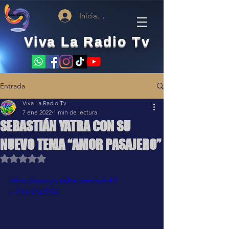
Iniciar sesión
Viva La Radio Tv
Entrada
Viva La Radio Tv
7 ene 2022
1 min de lectura
SEBASTIÁN YATRA CON SU
NUEVO TEMA “AMOR PASAJERO”
Obtuvo NaN de 5 estrellas.
https://www.youtube.com/watch?
v=HPmjT2JfHiE