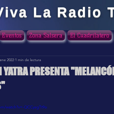
Viva La Radio 
Eventos
Zona Salsera
El Cuadrilatero
 ene 2022
1 min de lectura
 YATRA PRESENTA "MELANCÓ
"
ellas.
com/watch?v=-QCCysgTt9o