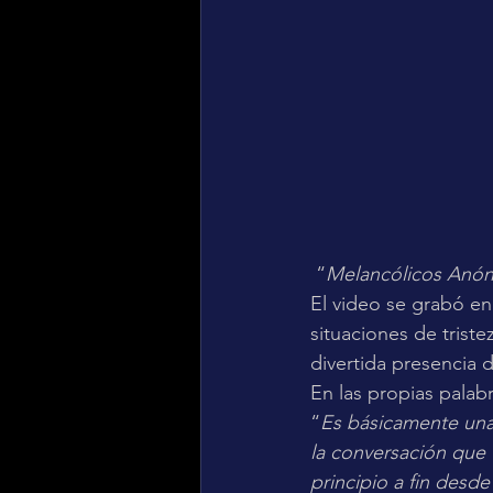
 “
Melancólicos Anón
El video se grabó en
situaciones de trist
divertida presencia 
En las propias palabra
“
Es básicamente una 
la conversación que 
principio a fin des