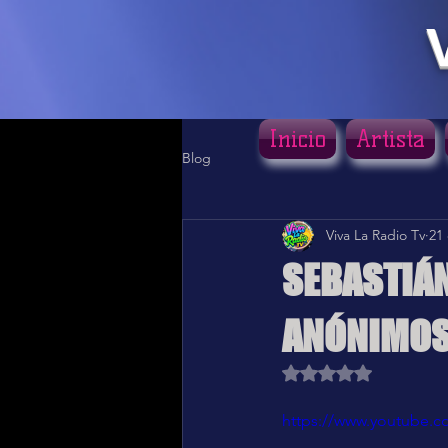
Inicio
Artista
Blog
Viva La Radio Tv
21
SEBASTIÁN
ANÓNIMOS
Obtuvo NaN de 5 estr
https://www.youtube.