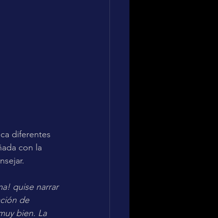
ca diferentes 
ñada con la 
sejar. 
a! quise narrar 
ción de 
muy bien. La 