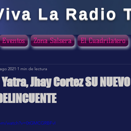
Viva La Radio 
Eventos
Zona Salsera
El Cuadrilatero
 ago 2021
1 min de lectura
Yatra, Jhay Cortez SU NUEVO
DELINCUENTE
ellas.
com/watch?v=0tGMCGRBFvI