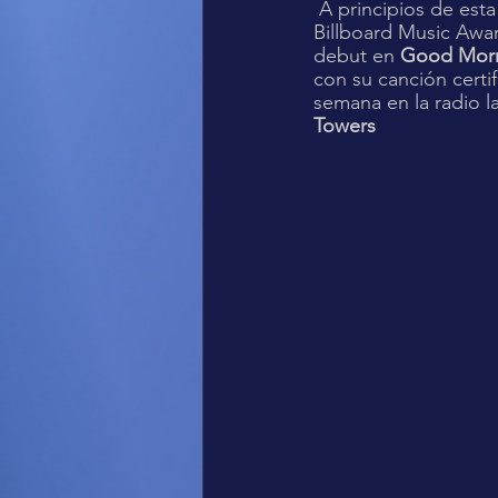
 A principios de esta semana, se anunció que Sebastián Yatra es finalista de los Latin 
Billboard Music Awar
debut en 
Good Morn
con su canción certif
semana en la radio l
Towers