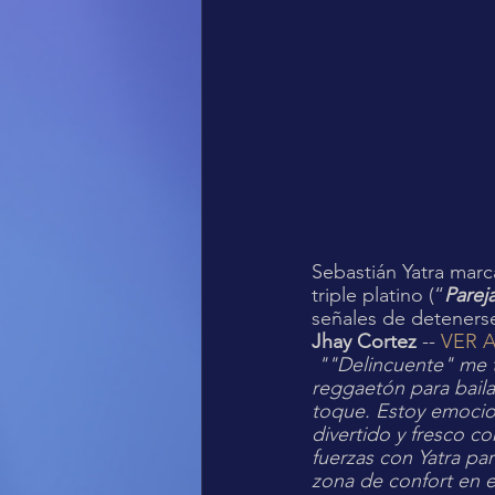
Sebastián Yatra marc
triple platino (“
Parej
señales de detenerse
Jhay Cortez
 -- 
VER 
""Delincuente" me 
reggaetón para baila
toque. Estoy emocio
divertido y fresco c
fuerzas con Yatra p
zona de confort en e