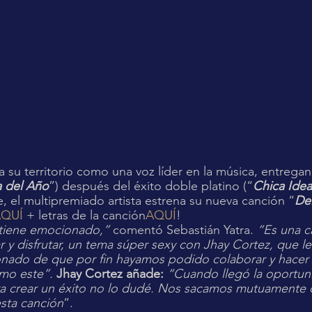
a su territorio como una voz líder en la música, entrega
a del Año
”) después del éxito doble platino (“
Chica Idea
, el multipremiado artista estrena su nueva canción “
De
AQUÍ
 + letras de la canción
AQUÍ
! 
tiene emocionado,”
 comentó Sebastián Yatra. 
“Es una c
r y disfrutar, un tema súper sexy con Jhay Cortez, que le
nado de que por fin hayamos podido colaborar y hacer 
omo este”. 
Jhay Cortez añade:
 “Cuando llegó la oportun
ara crear un éxito no lo dudé. Nos sacamos mutuamente 
sta canción
”. 