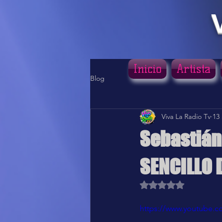
Inicio
Artista
Blog
Viva La Radio Tv
13
Sebastián 
SENCILLO 
Obtuvo NaN de 5 estr
https://www.youtube.