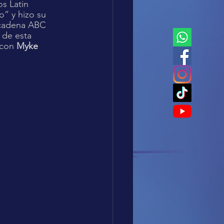
” y hizo su 
 cadena ABC 
 de esta 
con 
Myke 