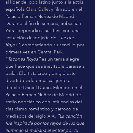
al líder del pop latino junto a la actriz 
española 
Clara Galle
, y filmado en el 
Palacio Fernan Nuñez de Madrid - 
Durante el fin de semana, Sebastián 
Yatra sorprendió a sus fans con una 
actuación despojada de 
"Tacones 
Rojos"
, compartiendo su sencillo por 
primera vez en Central Park.
“
Tacones Rojos”
 es un tema alegre 
que hace que sea inevitable pararse a 
bailar. El artista creo y dirigió este 
divertido video musical junto al 
director Daniel Duran. Filmado en el 
Palacio Fernan Nuñez de Madrid de 
estilo neoclásico con influencias del 
clasicismo romántico y barroco de 
mediados del siglo XIX. 
“La canción 
fue inspirada por los rayos de luz que 
iluminan la mañana al entrar por tu 