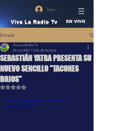
Iniciar sesión
Viva La Radio Tv
EN VIVO
Entrada
Viva La Radio Tv
23 oct 2021
1 min de lectura
SEBASTIÁN YATRA PRESENTA SU
NUEVO SENCILLO "TACONES
ROJOS"
Obtuvo NaN de 5 estrellas.
https://www.youtube.com/watch?
v=Qz9gmiLBVFA