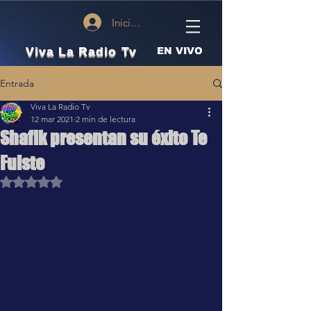
Iniciar sesión
Viva La Radio Tv
EN VIVO
Entrada
Viva La Radio Tv
12 mar 2021
2 min de lectura
Shafik presentan su éxito Te
Fuiste
Obtuvo NaN de 5 estrellas.