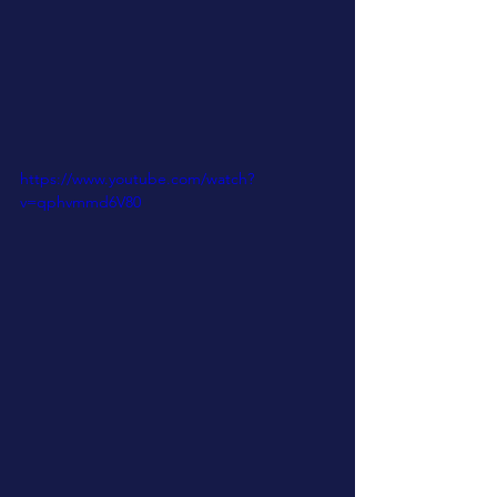
https://www.youtube.com/watch?
v=qphvmmd6V80