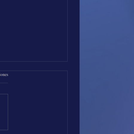
iones
os de Música con Los
es Vallenatos