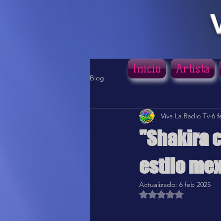
Inicio
Artista
Blog
Viva La Radio Tv
6 
"Shakira c
estilo me
Actualizado:
6 feb 2025
Obtuvo NaN de 5 estr