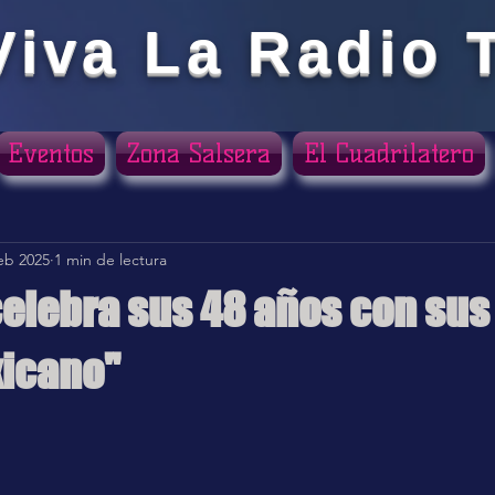
Viva La Radio 
Eventos
Zona Salsera
El Cuadrilatero
feb 2025
1 min de lectura
elebra sus 48 años con sus 
xicano"
ellas.