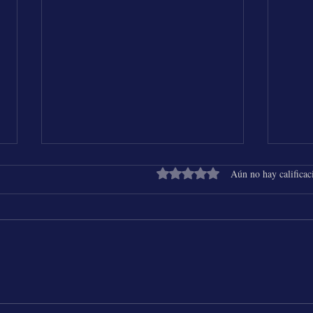
Obtuvo 0 de 5 estrellas.
Aún no hay calificac
Shakira & Beéle - ALGO TÚ
25 Añ
Chich