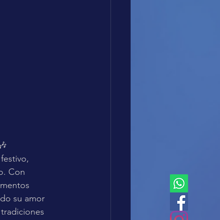
🎶
estivo, 
o. Con 
momentos 
rado su amor 
 tradiciones 