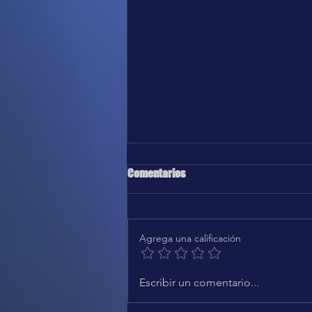
Comentarios
Agrega una calificación
Karol G, Greg Gonzalez - Después
Escribir un comentario...
de ti