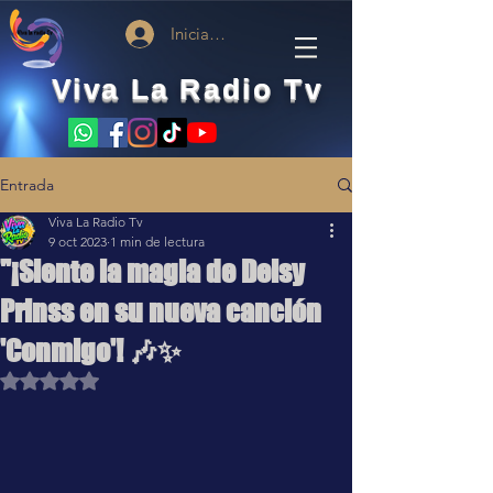
Iniciar sesión
Viva La Radio Tv
Entrada
Viva La Radio Tv
9 oct 2023
1 min de lectura
"¡Siente la magia de Deisy
Prinss en su nueva canción
'Conmigo'! 🎶✨
Obtuvo NaN de 5 estrellas.