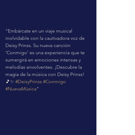
"Embárcate en un viaje musical 
inolvidable con la cautivadora voz de 
Deisy Prinss. Su nueva canción 
'Conmigo' es una experiencia que te 
sumergirá en emociones intensas y 
melodías envolventes. ¡Descubre la 
magia de la música con Deisy Prinss! 
🎵✨ 
#DeisyPrinss
#Conmigo
#NuevaMúsica
"