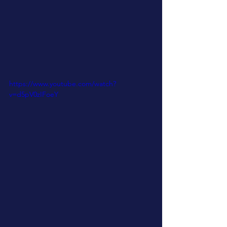
https://www.youtube.com/watch?
v=d5pV0zIFoeY