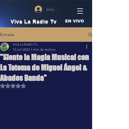
Iniciar sesión
Viva La Radio Tv
EN VIVO
Entrada
Viva La Radio Tv
10 oct 2023
1 min de lectura
"Siente la Magia Musical con
La Tatema de Miguel Ángel &
Abades Banda"
Obtuvo NaN de 5 estrellas.