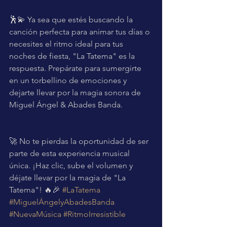
🕺💫 Ya sea que estés buscando la 
canción perfecta para animar tus días o 
necesites el ritmo ideal para tus 
noches de fiesta, "La Tatema" es la 
respuesta. Prepárate para sumergirte 
en un torbellino de emociones y 
dejarte llevar por la magia sonora de 
Miguel Ángel & Abades Banda.
🚀 No te pierdas la oportunidad de ser 
parte de esta experiencia musical 
única. ¡Haz clic, sube el volumen y 
déjate llevar por la magia de "La 
Tatema"! 🔥🎉 
#LaTatema
#MiguelÁngelyAbadesBanda
#NuevaMúsica
#RitmoIrresistible