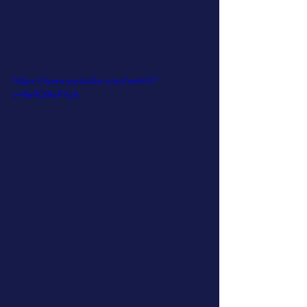
https://www.youtube.com/watch?
v=8e9Q9lxPYyA