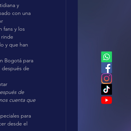
idiana y 
abado con una 
r 
fans y los 
 rinde 
do y que han 
n Bogotá para 
ca después de 
tar 
espués de 
imos cuenta que 
peciales para 
cer desde el 