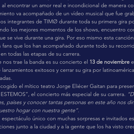
d al encontrar un amor real e incondicional de manera cot
zamiento va acompañado de un vídeo musical que fue gr
os integrantes de TIMØ durante toda su primera gira po
ando los mejores momentos de los shows, encuentro con 
 se vive durante una gira. Por eso mismo esta canción
s fans que los han acompañado durante todo su recorri
en todas las etapas de su carrera. 
 nos trae la banda es su concierto el 
13 de noviembre 
e
e lanzamientos exitosos y cerrar su gira por latinoaméri
adas. 
ogido el mítico teatro Jorge Eliécer Gaitan para presen
EMOS”, el concierto más especial de su carrera. 
“D
res, países y conocer tantas personas en este año nos d
estro hogar con nuestra gente”. 
 espectáculo único con muchas sorpresas e invitados es
iones junto a la ciudad y a la gente que los ha visto cre