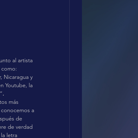
to al artista 
s como: 
, Nicaragua y 
n Youtube, la 
”
.
tos más 
e conocemos a 
espués de 
ere de verdad 
a letra 