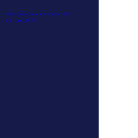
https://www.youtube.com/watch?
v=Ijkao2n_UdM