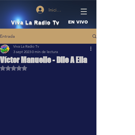
Iniciar sesión
Viva La Radio Tv
EN VIVO
Entrada
Viva La Radio Tv
3 sept 2023
0 min de lectura
Víctor Manuelle - Dile A Ella
Obtuvo NaN de 5 estrellas.