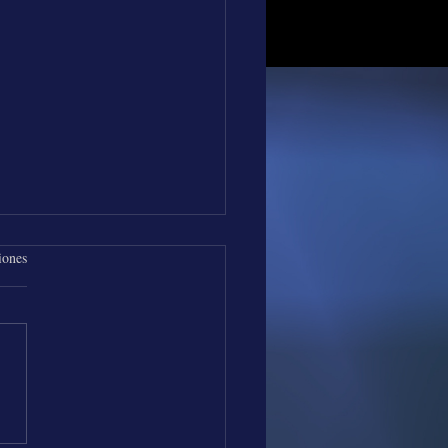
iones
os de Música con Los
es Vallenatos