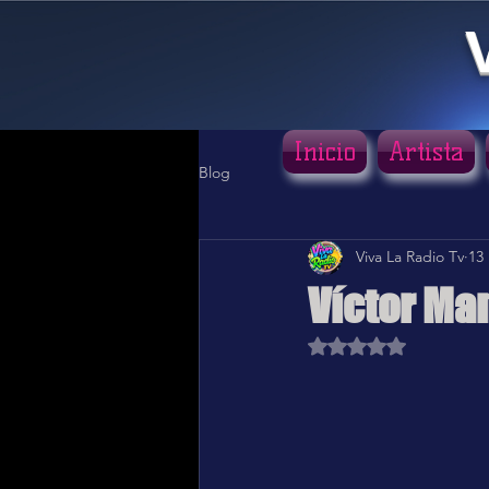
Inicio
Artista
Blog
Viva La Radio Tv
13
Víctor Ma
Obtuvo NaN de 5 estr