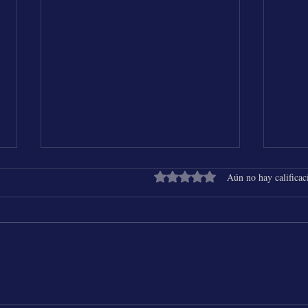
Obtuvo 0 de 5 estrellas.
Aún no hay calificac
Shakira & Beéle - ALGO TÚ
25 Añ
Chich