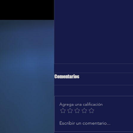
Comentarios
Agrega una calificación
Karol G, Greg Gonzalez - Después
Escribir un comentario...
de ti