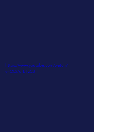
https://www.youtube.com/watch?
v=ODi7urBTzC8