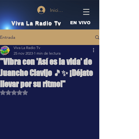
Iniciar sesión
Viva La Radio Tv
EN VIVO
Entrada
Viva La Radio Tv
25 nov 2023
1 min de lectura
"Vibra con 'Así es la vida' de
Juancho Clavijo 🎵✨ ¡Déjate
llevar por su ritmo!"
Obtuvo NaN de 5 estrellas.