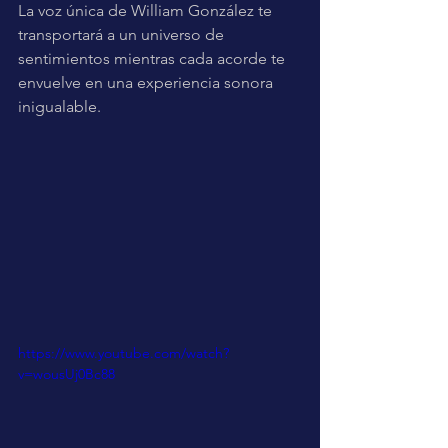
La voz única de William González te 
transportará a un universo de 
sentimientos mientras cada acorde te 
envuelve en una experiencia sonora 
inigualable.
https://www.youtube.com/watch?
v=wousUj0Bc88