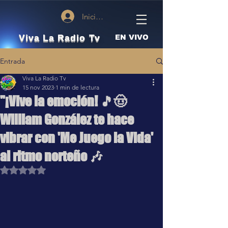
Iniciar sesión
Viva La Radio Tv
EN VIVO
Entrada
Viva La Radio Tv
15 nov 2023
1 min de lectura
"¡Vive la emoción! 🎵🤠
William González te hace
vibrar con 'Me Juego la Vida'
al ritmo norteño 🎶
Obtuvo NaN de 5 estrellas.