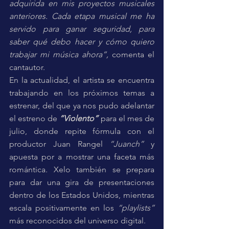
adquirida en mis proyectos musicales 
anteriores. Cada etapa musical me ha 
servido para ganar seguridad, para 
saber qué debo hacer y cómo quiero 
trabajar mi música ahora”, 
comenta el 
cantautor.
En la actualidad, el artista se encuentra 
trabajando en los próximos temas a 
estrenar, del que ya nos pudo adelantar 
el estreno de 
“Violento”
 para el mes de 
julio, donde repite fórmula con el 
productor Juan Rangel 
“Juanch” 
y 
apuesta por
a mostrar una faceta más 
romántica
. 
Xelo también se prepara 
para dar una gira de presentaciones 
dentro de los Estados Unidos, mientras 
escala positivamente en los 
“playlists”
más reconocidos del universo digital.