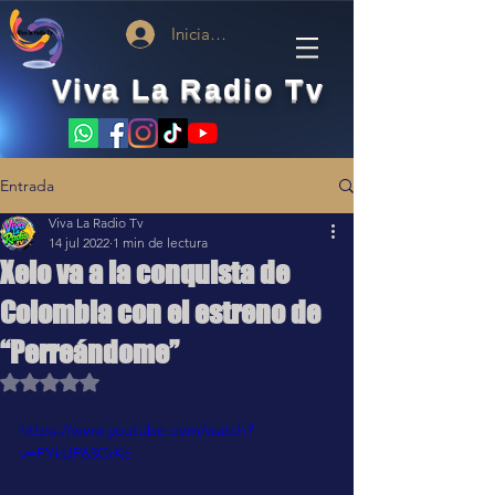
Iniciar sesión
Viva La Radio Tv
Entrada
Viva La Radio Tv
14 jul 2022
1 min de lectura
Xelo va a la conquista de
Colombia con el estreno de
“Perreándome”
Obtuvo NaN de 5 estrellas.
https://www.youtube.com/watch?
v=PYkUP63CrKc