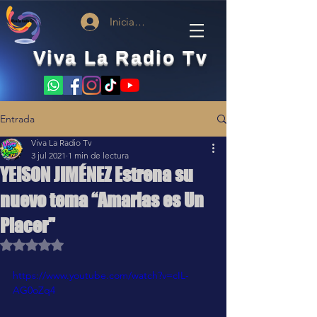
Iniciar sesión
Viva La Radio Tv
Entrada
Viva La Radio Tv
3 jul 2021
1 min de lectura
YEISON JIMÉNEZ Estrena su
nuevo tema “Amarlas es Un
Placer"
Obtuvo NaN de 5 estrellas.
https://www.youtube.com/watch?v=cIL-
AG0oZq4