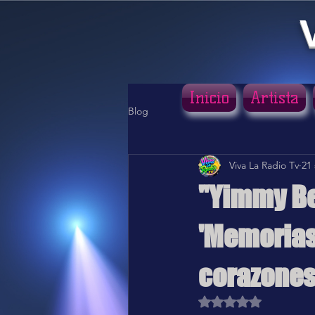
Inicio
Artista
Blog
Viva La Radio Tv
21
"Yimmy Be
'Memorias
corazones
Obtuvo NaN de 5 estr