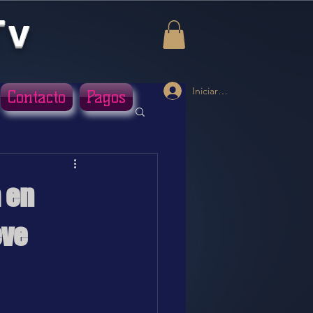
Tv
Iniciar sesión
Contacto
Pagos
 en
eve