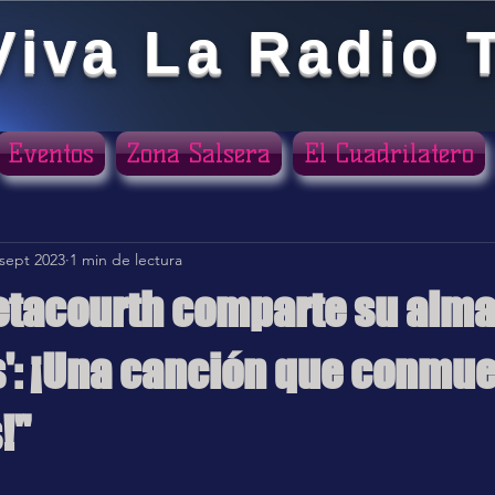
Viva La Radio 
Eventos
Zona Salsera
El Cuadrilatero
 sept 2023
1 min de lectura
tacourth comparte su alma
': ¡Una canción que conmu
!"
ellas.