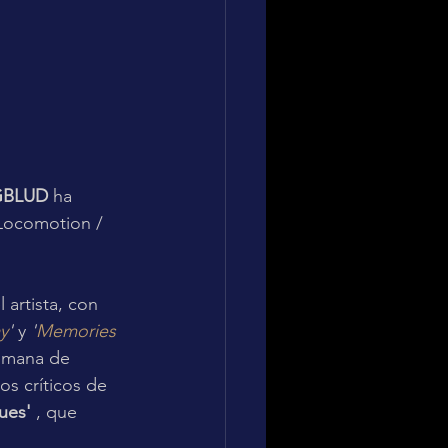
GBLUD
 ha 
[Locomotion / 
artista, con 
y
'
 y 
'
Memories 
emana de 
os críticos de 
sues'
 , que 