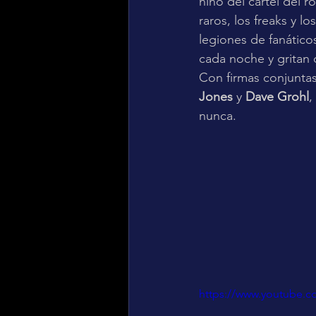
niño del cartel del 
raros, los freaks y 
legiones de fanátic
cada noche y gritan 
Con firmas conjunta
Jones
 y 
Dave Grohl
, 
nunca.
https://www.youtube.