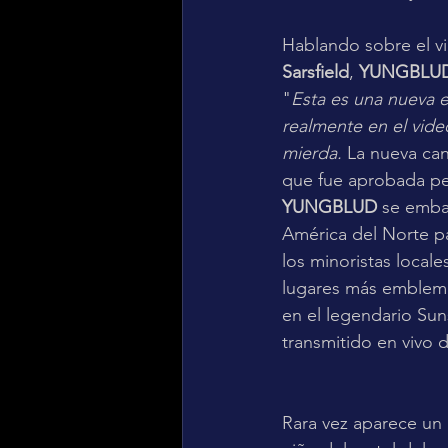
Hablando sobre el v
Sarsfield
, 
YUNGBLUD
"
Esta es una nueva e
realmente en el video 
mierda.
 La nueva ca
que fue aprobada per
YUNGBLUD 
se embar
América del Norte pa
los minoristas locale
lugares más emblemá
en el legendario Sun
transmitido en vivo d
Rara vez aparece un 