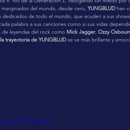
rock n' roll de la Generación Z. Abogando sin miedo por 
los marginados del mundo, desde cero,
 YUNGBLUD 
han c
os dedicados de todo el mundo, que acuden a sus show
cada palabra a sus canciones como si sus vidas dependie
s de leyendas del rock como 
Mick Jagger
, 
Ozzy Osbour
la trayectoria de YUNGBLUD
 se ve más brillante y emoc
com/watch?v=fI9ztgoZ5yQ