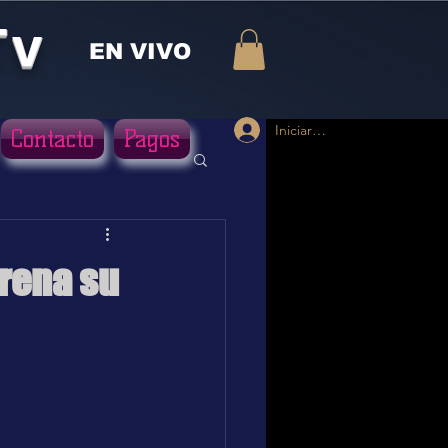
Tv
EN VIVO
Iniciar sesión
Contacto
Pagos
rena su