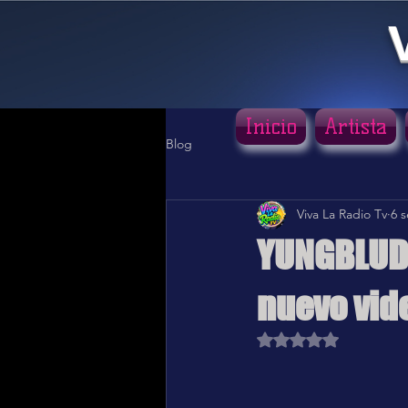
Inicio
Artista
Blog
Viva La Radio Tv
6 
YUNGBLUD 
nuevo vide
Obtuvo NaN de 5 estr