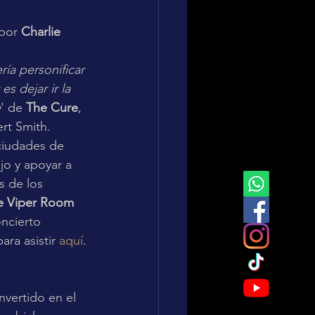
por 
Charlie 
ría personificar 
es dejar ir la 
e
' de 
The Cure
, 
rt Smith. 
ciudades de 
jo y apoyar a 
s de los 
e Viper Room
ncierto 
ra asistir 
aquí
.
vertido en el 