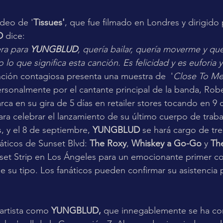
ideo de '
Tissues'
, que fue filmado en Londres y dirigido 
 
dice: 
ra para 
YUNGBLUD
, quería bailar, quería moverme y que
lo que significa esta canción. Es felicidad y es euforia y 
nción contagiosa presenta una muestra de  '
Close To M
sonalmente por el cantante principal de la banda, Robe
ca en su gira de 5 días en retailer stores tocando en 9 
ra celebrar el lanzamiento de su último cuerpo de traba
s, y el 8 de septiembre, 
YUNGBLUD
 se hará cargo de tre
ticos de Sunset Blvd: 
The Roxy
, 
Whiskey a Go-Go
 y 
Th
set Strip en Los Ángeles para un emocionante primer co
e su tipo. Los fanáticos pueden confirmar su asistencia pa
artista como 
YUNGBLUD, 
que innegablemente se ha con