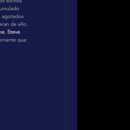
los bichos 
umulado 
s agotados 
ran de ello. 
ne
, 
Steve 
ionante que 